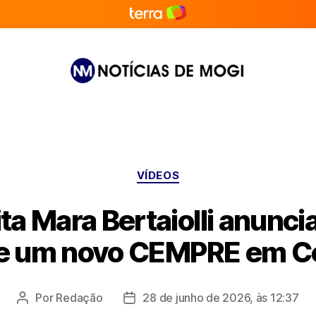
Notícias
de
Mogi
Categorias
VÍDEOS
ta Mara Bertaiolli anunci
e um novo CEMPRE em C
Por
Redação
28 de junho de 2026, às 12:37
Autor
Data
do
de