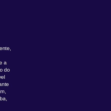
ente,
e a
ão do
vel
ante
im,
ba,