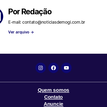
i
a
l
a
Por Redação
t
t
e
i
E-mail: contato@noticiasdemogi.com.br
t
s
g
l
Ver arquivo
→
e
A
r
r
p
a
p
m
Instagram
Facebook
YouTube
Quem somos
Contato
Anuncie