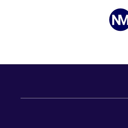
c
e
b
o
o
k