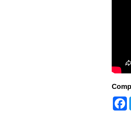
Compa
F
a