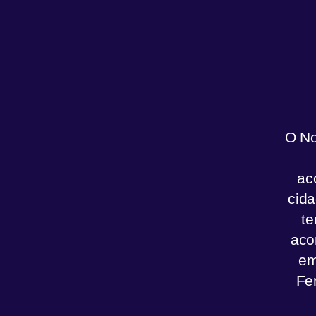
O No
ac
cida
te
aco
em
Fe