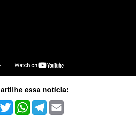
rtilhe essa notícia:
T
W
T
E
w
h
e
m