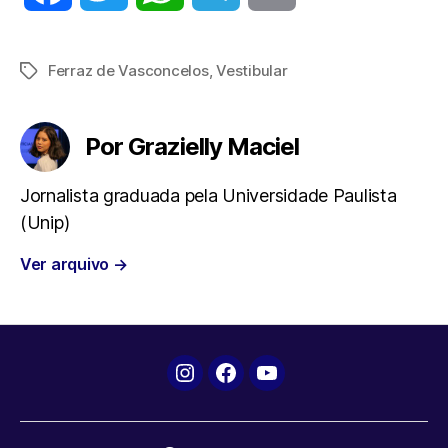
a
w
h
e
m
Ferraz de Vasconcelos
,
Vestibular
Tags
c
i
a
l
a
e
t
t
e
i
Por Grazielly Maciel
b
t
s
g
l
Jornalista graduada pela Universidade Paulista
(Unip)
o
e
A
r
Ver arquivo
→
o
r
p
a
k
p
m
Instagram
Facebook
YouTube