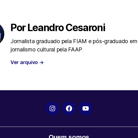
t
t
e
i
t
s
g
l
Por Leandro Cesaroni
e
A
r
Jornalista graduado pela FIAM e pós-graduado em
jornalismo cultural pela FAAP
r
p
a
Ver arquivo
→
p
m
Instagram
Facebook
YouTube
Quem somos