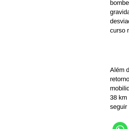
bombea
gravid
desvia
curso n
Além d
retorn
mobili
38 km 
seguir 