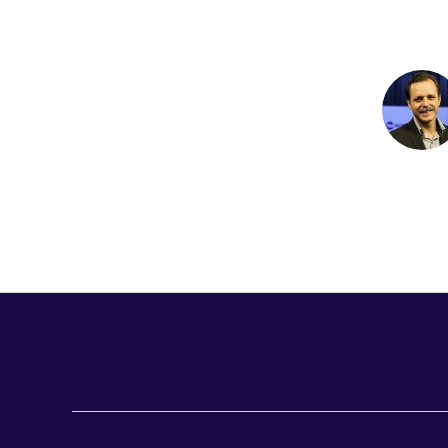
e
b
o
o
k