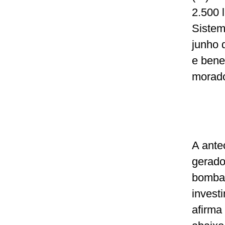
2.500 
Sistema
junho 
e bene
morad
A ante
gerado
bombas
invest
afirma