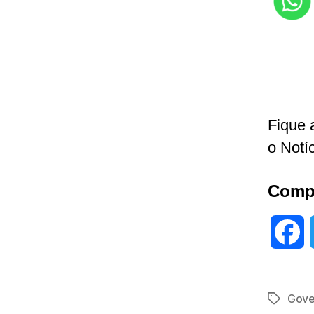
Fique 
o Notí
Compa
F
a
Gove
Tags
c