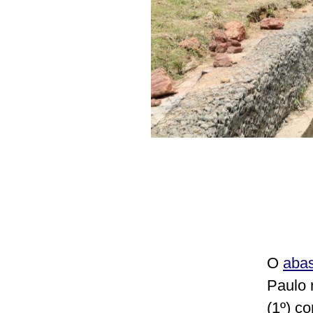
O
abas
Paulo 
(1º) c