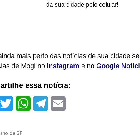
da sua cidade pelo celular!
ainda mais perto das notícias de sua cidade s
cias de Mogi no
Instagram
e no
Google Notíc
rtilhe essa notícia:
T
W
T
E
w
h
e
m
rno de SP
i
a
l
a