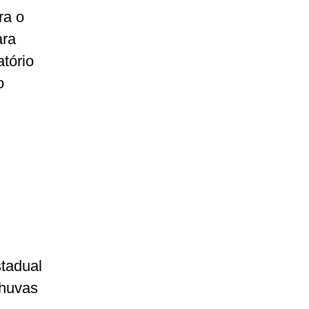
ra o
ara
tório
o
stadual
chuvas