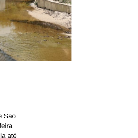
e São
eira
ia até