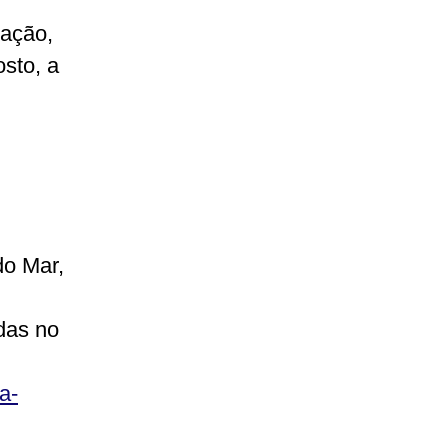
tação,
sto, a
do Mar,
das no
ba-