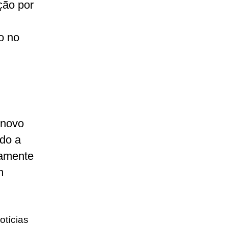
ção por
o no
 novo
ndo a
damente
m
otícias