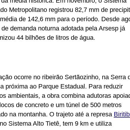
 da média histórica. Em novembro, o Sistema
ado Metropolitano registrou 82,7 mm de precipi
 média de 142,6 mm para o período. Desde ago
 de demanda noturna adotada pela Arsesp já
izou 44 bilhões de litros de água.
ação ocorre no ribeirão Sertãozinho, na Serra 
a próxima ao Parque Estadual. Para reduzir
os ambientais, a obra combina adutoras apoia
blocos de concreto e um túnel de 500 metros
ado na montanha. O trajeto até a represa
Biriti
 no Sistema Alto Tietê, tem 9 km e utiliza