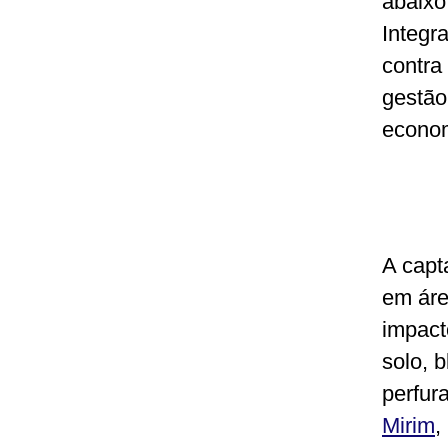
abaixo
Integr
contra
gestão
econom
A capt
em áre
impact
solo, 
perfur
Mirim
,