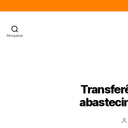
Pesquisar
Transfer
abastecim
A
d