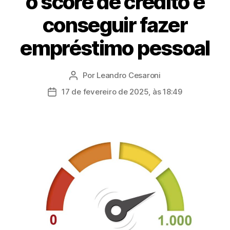
o score de crédito e
conseguir fazer
empréstimo pessoal
Por
Leandro Cesaroni
Autor
do
17 de fevereiro de 2025, às 18:49
Data
post
de
publicação