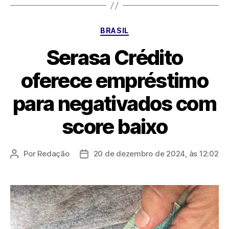
Categorias
BRASIL
Serasa Crédito
oferece empréstimo
para negativados com
score baixo
Por
Redação
20 de dezembro de 2024, às 12:02
Autor
Data
do
de
post
publicação