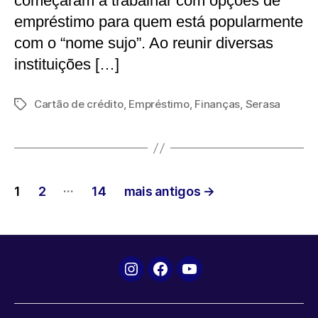
começaram a trabalhar com opções de
empréstimo para quem está popularmente
com o “nome sujo”. Ao reunir diversas
instituições […]
Cartão de crédito
,
Empréstimo
,
Finanças
,
Serasa
Tags
Paginação
…
1
2
14
mais antigos
→
de
posts
Instagram
Facebook
YouTube