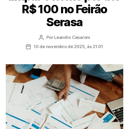
R$ 100 no Feirão
Serasa
Por
Leandro Cesaroni
Autor
do
10 de novembro de 2025, às 21:01
Data
post
de
publicação