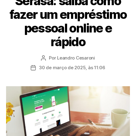
Serasa: saiba como
fazer um empréstimo
pessoal online e
rápido
Por
Leandro Cesaroni
Autor
do
30 de março de 2025, às 11:06
Data
post
de
publicação