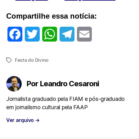
Compartilhe essa notícia:
F
T
W
T
E
a
w
h
e
m
Festa do Divino
Tags
c
i
a
l
a
e
t
t
e
i
Por Leandro Cesaroni
b
t
s
g
l
Jornalista graduado pela FIAM e pós-graduado
em jornalismo cultural pela FAAP
o
e
A
r
Ver arquivo
→
o
r
p
a
k
p
m