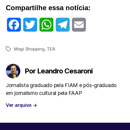
Compartilhe essa notícia:
F
T
W
T
E
a
w
h
e
m
Mogi Shopping
,
TEA
Tags
c
i
a
l
a
e
t
t
e
i
Por Leandro Cesaroni
b
t
s
g
l
Jornalista graduado pela FIAM e pós-graduado
em jornalismo cultural pela FAAP
o
e
A
r
Ver arquivo
→
o
r
p
a
k
p
m