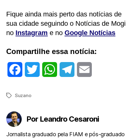
Fique ainda mais perto das notícias de
sua cidade seguindo o Notícias de Mogi
no
Instagram
e no
Google Notícias
Compartilhe essa notícia:
F
T
W
T
E
a
w
h
e
m
Suzano
Tags
c
i
a
l
a
e
t
t
e
i
Por Leandro Cesaroni
b
t
s
g
l
Jornalista graduado pela FIAM e pós-graduado