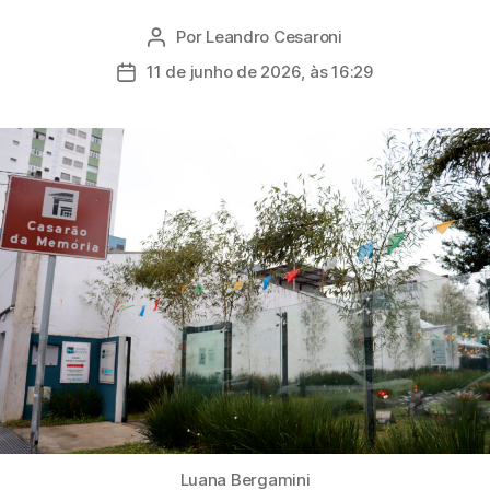
Por
Leandro Cesaroni
Autor
do
11 de junho de 2026, às 16:29
Data
post
de
publicação
Luana Bergamini