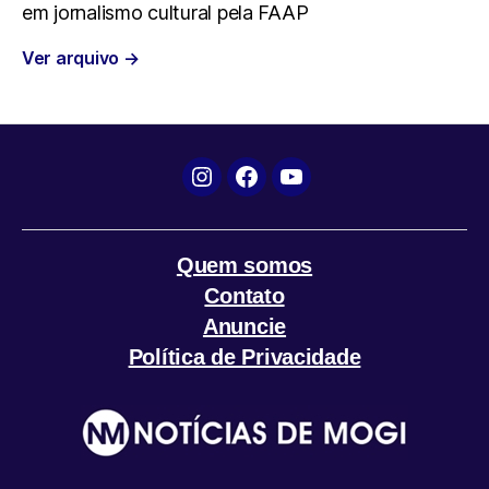
em jornalismo cultural pela FAAP
o
e
A
r
Ver arquivo
→
o
r
p
a
k
p
m
Instagram
Facebook
YouTube
Quem somos
Contato
Anuncie
Política de Privacidade