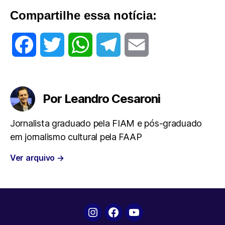
Compartilhe essa notícia:
F
T
W
T
E
a
w
h
e
m
c
i
a
l
a
Por Leandro Cesaroni
e
t
t
e
i
Jornalista graduado pela FIAM e pós-graduado
em jornalismo cultural pela FAAP
b
t
s
g
l
Ver arquivo
→
o
e
A
r
o
r
p
a
k
p
m
Instagram
Facebook
YouTube