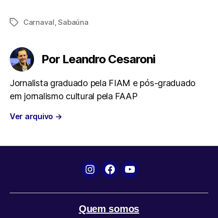
a
w
h
e
m
Carnaval
,
Sabaúna
Tags
c
i
a
l
a
e
t
t
e
i
Por Leandro Cesaroni
b
t
s
g
l
Jornalista graduado pela FIAM e pós-graduado
em jornalismo cultural pela FAAP
o
e
A
r
Ver arquivo
→
o
r
p
a
k
p
m
Instagram
Facebook
YouTube
Quem somos