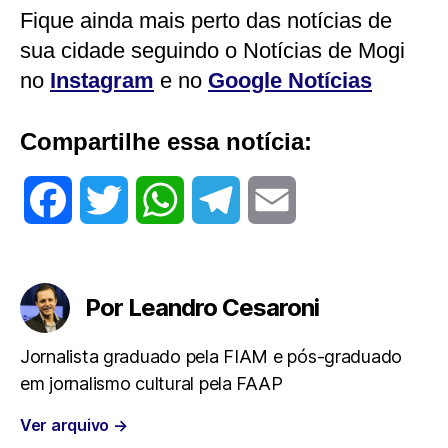
Fique ainda mais perto das notícias de
sua cidade seguindo o Notícias de Mogi
no
Instagram
e no
Google Notícias
Compartilhe essa notícia:
F
T
W
T
E
a
w
h
e
m
c
i
a
l
a
Por Leandro Cesaroni
e
t
t
e
i
Jornalista graduado pela FIAM e pós-graduado
em jornalismo cultural pela FAAP
b
t
s
g
l
Ver arquivo
→
o
e
A
r