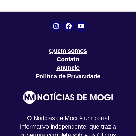
o
r
p
a
k
p
m
Instagram
Facebook
YouTube
Quem somos
Contato
Anuncie
Política de Privacidade
O Notícias de Mogi é um portal
informativo independente, que traz a
cobertura completa sobre os últimos