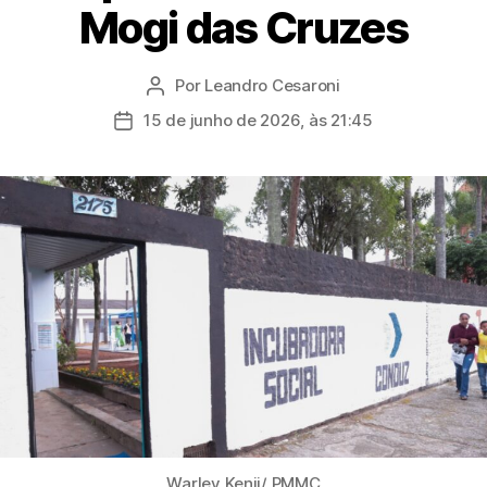
Mogi das Cruzes
Por
Leandro Cesaroni
Autor
do
15 de junho de 2026, às 21:45
Data
post
de
publicação
Warley Kenji/ PMMC