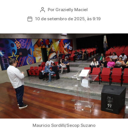
Por
Grazielly Maciel
Autor
do
10 de setembro de 2025, às 9:19
Data
post
de
publicação
Mauricio Sordilli/Secop Suzano