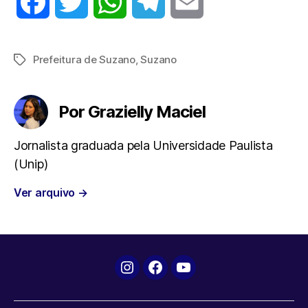
F
T
W
T
E
a
w
h
e
m
Prefeitura de Suzano
,
Suzano
Tags
c
i
a
l
a
e
t
t
e
i
Por Grazielly Maciel
b
t
s
g
l
Jornalista graduada pela Universidade Paulista
(Unip)
o
e
A
r
Ver arquivo
→
o
r
p
a
k
p
m
Instagram
Facebook
YouTube