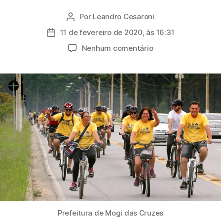
Por
Leandro Cesaroni
Autor
do
11 de fevereiro de 2020, às 16:31
Data
post
de
em
Nenhum comentário
publicação
Prefeitura
de
Mogi
fará
passeio
ciclístico
entre
os
parques
Centenário
e
Leon
Feffer
Prefeitura de Mogi das Cruzes