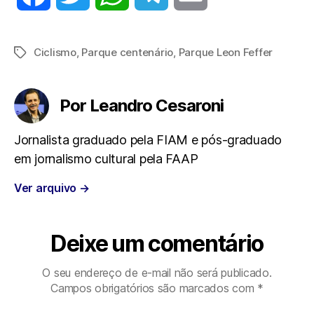
a
w
h
e
m
Ciclismo
,
Parque centenário
,
Parque Leon Feffer
Tags
c
i
a
l
a
e
t
t
e
i
Por Leandro Cesaroni
b
t
s
g
l
Jornalista graduado pela FIAM e pós-graduado
em jornalismo cultural pela FAAP
o
e
A
r
Ver arquivo
→
o
r
p
a
k
p
m
Deixe um comentário
O seu endereço de e-mail não será publicado.
Campos obrigatórios são marcados com
*