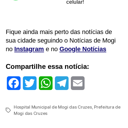
celular!
Fique ainda mais perto das notícias de
sua cidade seguindo o Notícias de Mogi
no
Instagram
e no
Google Notícias
Compartilhe essa notícia:
F
T
W
T
E
a
w
h
e
m
Hospital Municipal de Mogi das Cruzes
,
Prefeitura de
Tags
c
i
a
l
a
Mogi das Cruzes
e
t
t
e
i