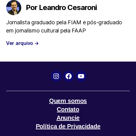
Por Leandro Cesaroni
b
t
s
g
l
Jornalista graduado pela FIAM e pós-graduado
o
e
A
r
em jornalismo cultural pela FAAP
o
r
p
a
Ver arquivo
→
k
p
m
Instagram
Facebook
YouTube
Quem somos
Contato
Anuncie
Política de Privacidade