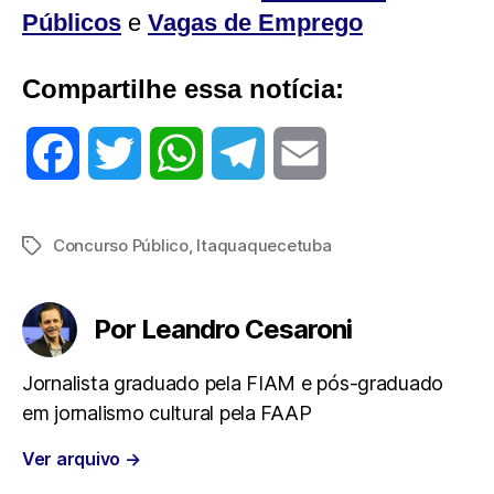
Públicos
e
Vagas de Emprego
Compartilhe essa notícia:
F
T
W
T
E
a
w
h
e
m
Concurso Público
,
Itaquaquecetuba
Tags
c
i
a
l
a
e
t
t
e
i
Por Leandro Cesaroni
b
t
s
g
l
Jornalista graduado pela FIAM e pós-graduado
em jornalismo cultural pela FAAP
o
e
A
r
Ver arquivo
→
o
r
p
a