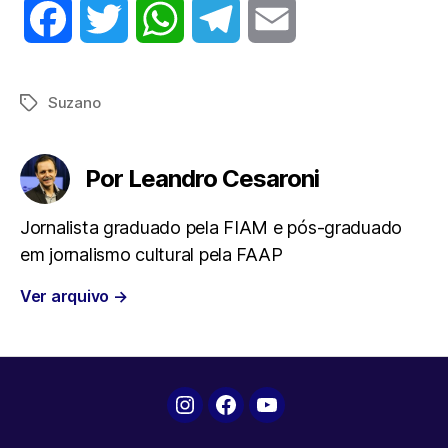
F
T
W
T
E
a
w
h
e
m
Suzano
Tags
c
i
a
l
a
e
t
t
e
i
Por Leandro Cesaroni
b
t
s
g
l
Jornalista graduado pela FIAM e pós-graduado
em jornalismo cultural pela FAAP
o
e
A
r
Ver arquivo
→
o
r
p
a
k
p
m
Instagram
Facebook
YouTube