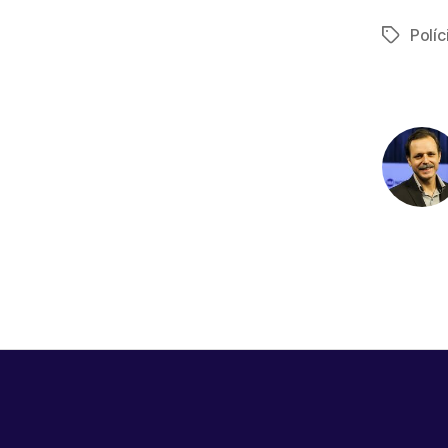
Políc
Tags
c
e
b
o
o
k