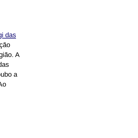
i das
ação
gião. A
 das
oubo a
Ao