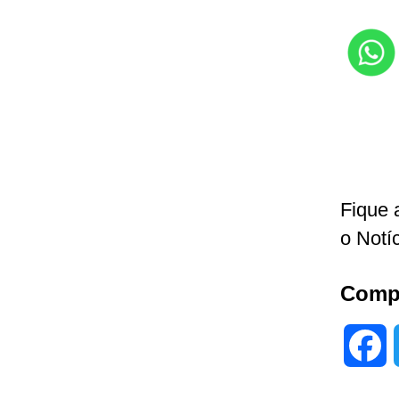
Fique 
o Notí
Compa
F
a