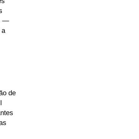
es
s
s —
 a
são de
l
antes
tas