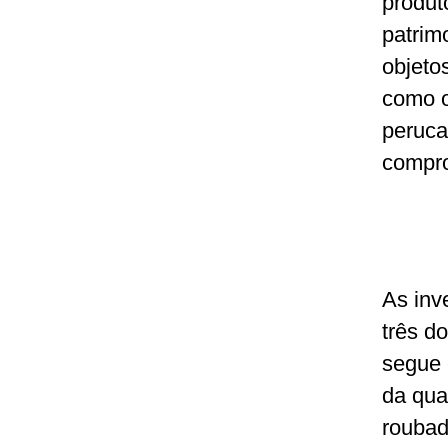
produt
patrim
objeto
como o
peruca
compro
As inv
três do
segue 
da qua
roubad