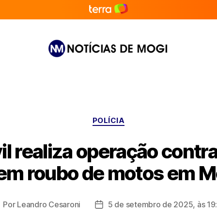
Notícias
de
Mogi
Categorias
POLÍCIA
vil realiza operação contr
 em roubo de motos em M
Por
Leandro Cesaroni
5 de setembro de 2025, às 19
utor
Data
o
de