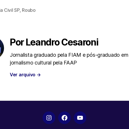
ia Civil SP
,
Roubo
i
a
l
a
t
t
e
i
t
s
g
l
Por Leandro Cesaroni
e
A
r
Jornalista graduado pela FIAM e pós-graduado em
jornalismo cultural pela FAAP
r
p
a
Ver arquivo
→
p
m
Instagram
Facebook
YouTube