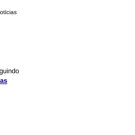
otícias
eguindo
ias