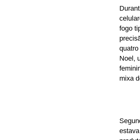
Durant
celula
fogo t
precis
quatro
Noel, 
femini
mixa d
Segun
estava