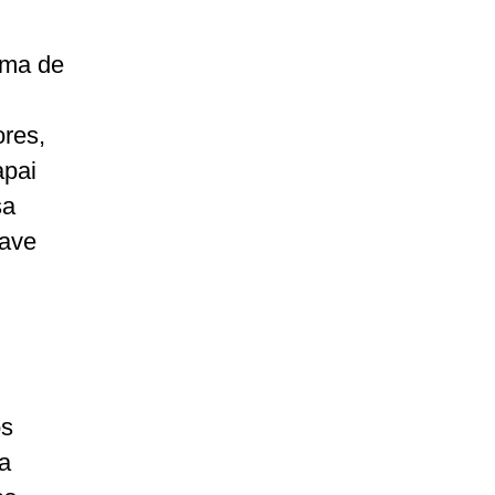
rma de
ores,
apai
sa
have
os
ra