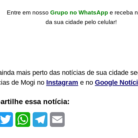
Entre em nosso
Grupo no WhatsApp
e receba n
da sua cidade pelo celular!
ainda mais perto das notícias de sua cidade s
cias de Mogi no
Instagram
e no
Google Notíc
rtilhe essa notícia:
T
W
T
E
w
h
e
m