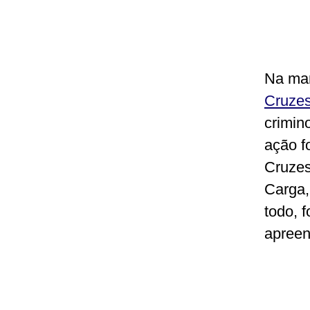
Na man
Cruze
crimin
ação f
Cruzes
Carga,
todo, 
apreen