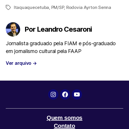
Itaquaquecetuba
,
PM/SP
,
Rodovia Ayrton Senna
Tags
c
i
a
l
a
e
t
t
e
i
Por Leandro Cesaroni
b
t
s
g
l
Jornalista graduado pela FIAM e pós-graduado
em jornalismo cultural pela FAAP
o
e
A
r
Ver arquivo
→
o
r
p
a
k
p
m
Instagram
Facebook
YouTube
Quem somos
Contato