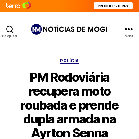
PRODUTOS TERRA
Pesquisar
Menu
Notícias
de
Mogi
Categorias
POLÍCIA
PM Rodoviária
recupera moto
roubada e prende
dupla armada na
Ayrton Senna