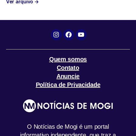
Ver arquivo
→
o
r
p
a
k
p
m
Instagram
Facebook
YouTube
Quem somos
Contato
Anuncie
Política de Privacidade
O Notícias de Mogi é um portal
informativo independente, que traz a