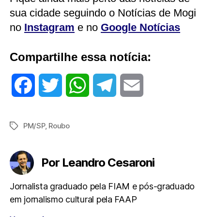
sua cidade seguindo o Notícias de Mogi
no
Instagram
e no
Google Notícias
Compartilhe essa notícia:
F
T
W
T
E
a
w
h
e
m
PM/SP
,
Roubo
Tags
c
i
a
l
a
e
t
t
e
i
Por Leandro Cesaroni
b
t
s
g
l
Jornalista graduado pela FIAM e pós-graduado
em jornalismo cultural pela FAAP
o
e
A
r