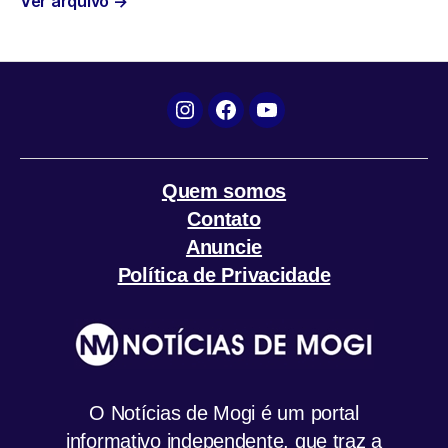
Ver arquivo
→
o
r
p
a
k
p
m
Instagram
Facebook
YouTube
Quem somos
Contato
Anuncie
Política de Privacidade
O Notícias de Mogi é um portal
informativo independente, que traz a