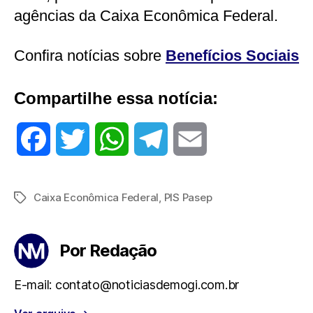
agências da Caixa Econômica Federal.
Confira notícias sobre
Benefícios Sociais
Compartilhe essa notícia:
F
T
W
T
E
a
w
h
e
m
Caixa Econômica Federal
,
PIS Pasep
Tags
c
i
a
l
a
e
t
t
e
i
Por Redação
b
t
s
g
l
E-mail: contato@noticiasdemogi.com.br
o
e
A
r