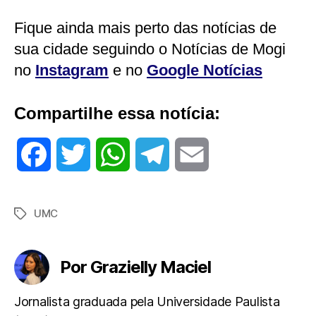
Fique ainda mais perto das notícias de
sua cidade seguindo o Notícias de Mogi
no
Instagram
e no
Google Notícias
Compartilhe essa notícia:
F
T
W
T
E
a
w
h
e
m
UMC
Tags
c
i
a
l
a
e
t
t
e
i
Por Grazielly Maciel
b
t
s
g
l
Jornalista graduada pela Universidade Paulista