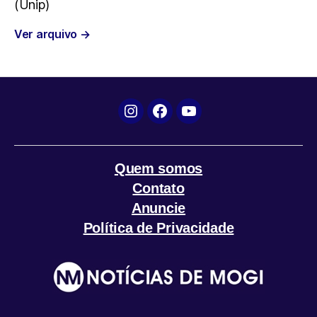
(Unip)
o
e
A
r
Ver arquivo
→
o
r
p
a
k
p
m
Instagram
Facebook
YouTube
Quem somos
Contato
Anuncie
Política de Privacidade