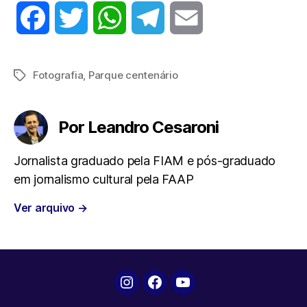
F
T
W
T
E
a
w
h
e
m
Fotografia
,
Parque centenário
Tags
c
i
a
l
a
e
t
t
e
i
Por Leandro Cesaroni
b
t
s
g
l
Jornalista graduado pela FIAM e pós-graduado
em jornalismo cultural pela FAAP
o
e
A
r
Ver arquivo
→
o
r
p
a
k
p
m
Instagram
Facebook
YouTube