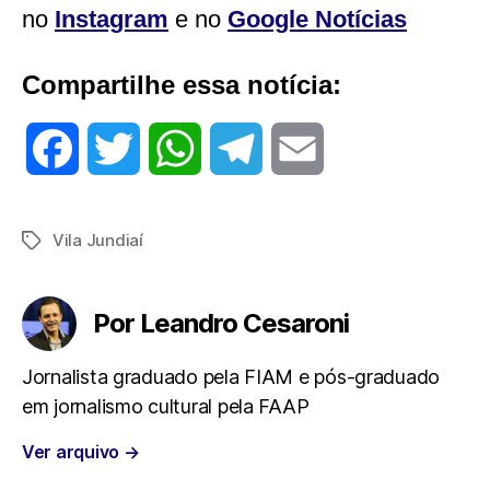
no
Instagram
e no
Google Notícias
Compartilhe essa notícia:
F
T
W
T
E
a
w
h
e
m
Vila Jundiaí
Tags
c
i
a
l
a
e
t
t
e
i
Por Leandro Cesaroni
b
t
s
g
l
Jornalista graduado pela FIAM e pós-graduado
em jornalismo cultural pela FAAP
o
e
A
r
Ver arquivo
→
o
r
p
a