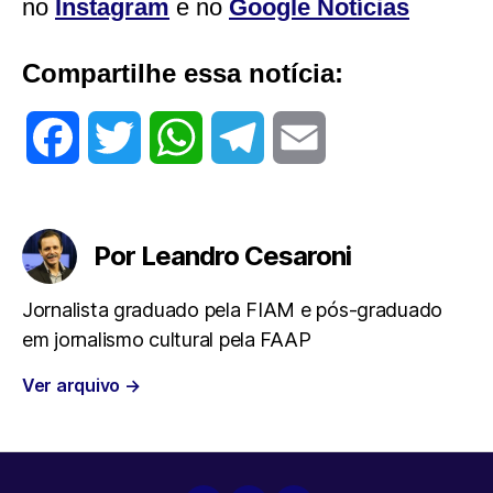
no
Instagram
e no
Google Notícias
Compartilhe essa notícia:
F
T
W
T
E
a
w
h
e
m
c
i
a
l
a
Por Leandro Cesaroni
e
t
t
e
i
Jornalista graduado pela FIAM e pós-graduado
em jornalismo cultural pela FAAP
b
t
s
g
l
Ver arquivo
→
o
e
A
r
o
r
p
a