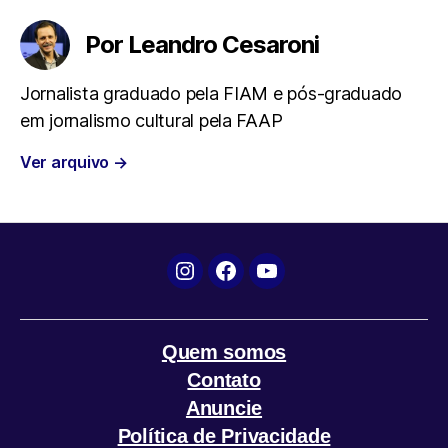
e
t
t
e
i
Por Leandro Cesaroni
b
t
s
g
l
Jornalista graduado pela FIAM e pós-graduado
em jornalismo cultural pela FAAP
o
e
A
r
Ver arquivo
→
o
r
p
a
k
p
m
Instagram
Facebook
YouTube
Quem somos
Contato
Anuncie
Política de Privacidade