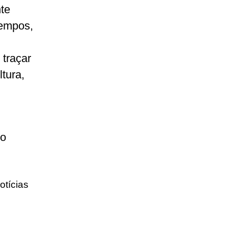
nte
tempos,
traçar
ltura,
lo
otícias