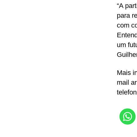
“A par
para r
com co
Entend
um fut
Guilhe
Mais i
mail a
telefo