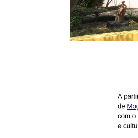
A parti
de
Mog
com o i
e cultu