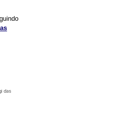
eguindo
ias
gi das