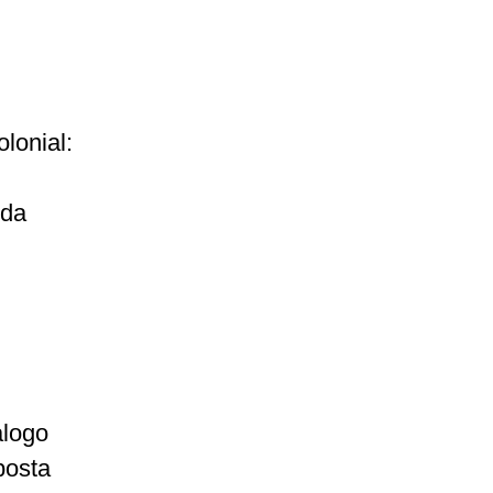
lonial:
 da
álogo
posta