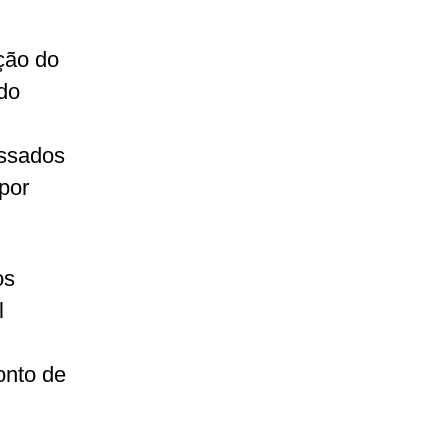
ção do
do
essados
 por
os
l
onto de