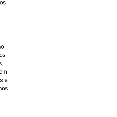
dos
mo
nos
s,
 em
s e
nos