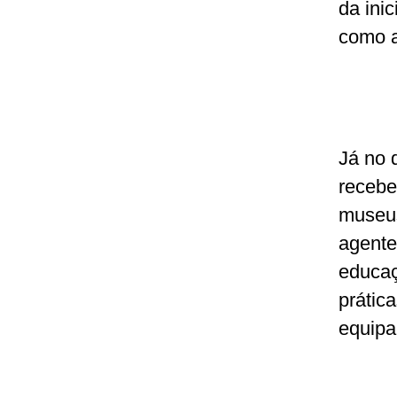
da ini
como a 
Já no 
recebe
museus
agente
educaç
prátic
equipa