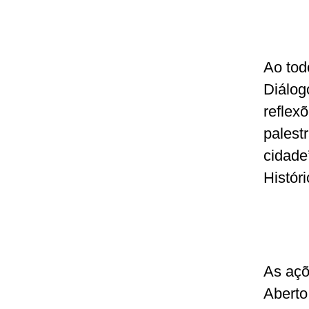
Ao todo
Diálog
reflexõ
palest
cidade
Históri
As açõ
Abert