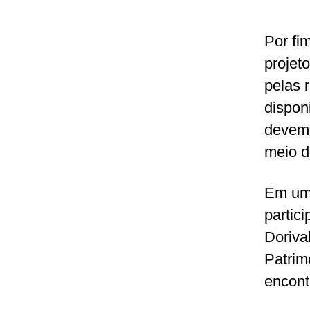
Por fi
projet
pelas 
dispon
devem 
meio 
Em uma
partic
Doriva
Patrim
encont