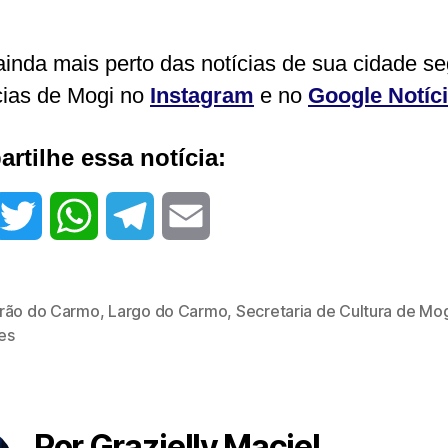
ainda mais perto das notícias de sua cidade s
cias de Mogi no
Instagram
e no
Google Notíc
rtilhe essa notícia:
T
W
T
E
w
h
e
m
rão do Carmo
,
Largo do Carmo
,
Secretaria de Cultura de Mo
i
a
l
a
es
t
t
e
i
t
s
g
l
Por Grazielly Maciel