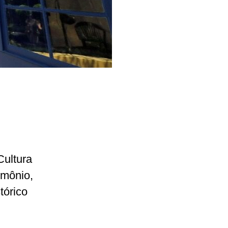
Cultura
imônio,
tórico