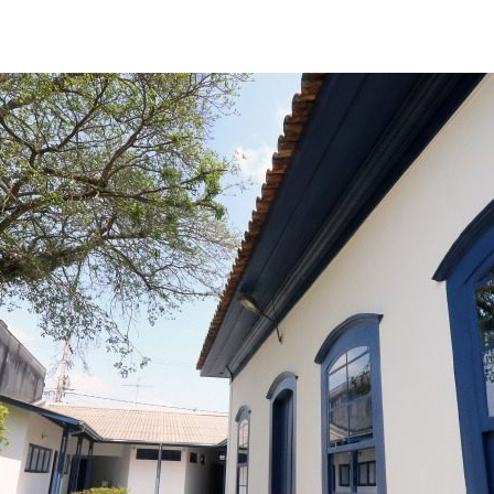
post
publicação