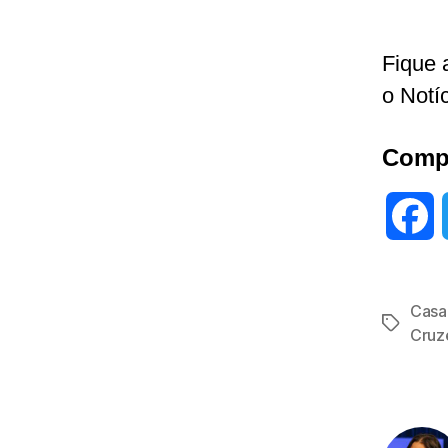
Fique 
o Notí
Compa
F
a
Casa
c
Tags
Cruz
e
b