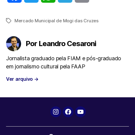
a
w
h
e
m
Mercado Municipal de Mogi das Cruzes
Tags
c
i
a
l
a
e
t
t
e
i
Por Leandro Cesaroni
b
t
s
g
l
Jornalista graduado pela FIAM e pós-graduado
em jornalismo cultural pela FAAP
o
e
A
r
Ver arquivo
→
o
r
p
a
k
p
m
Instagram
Facebook
YouTube