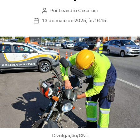
Por
Leandro Cesaroni
Autor
do
13 de maio de 2025, às 16:15
Data
post
de
publicação
Divulgação/CNL