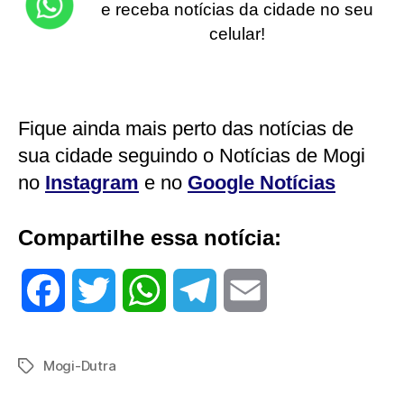
e receba notícias da cidade no seu
celular!
Fique ainda mais perto das notícias de
sua cidade seguindo o Notícias de Mogi
no
Instagram
e no
Google Notícias
Compartilhe essa notícia:
F
T
W
T
E
a
w
h
e
m
Mogi-Dutra
Tags
c
i
a
l
a