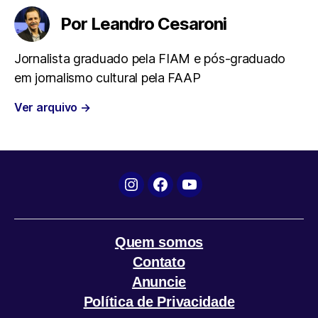
e
t
t
e
i
Por Leandro Cesaroni
b
t
s
g
l
Jornalista graduado pela FIAM e pós-graduado
em jornalismo cultural pela FAAP
o
e
A
r
Ver arquivo
→
o
r
p
a
k
p
m
Instagram
Facebook
YouTube
Quem somos
Contato
Anuncie
Política de Privacidade