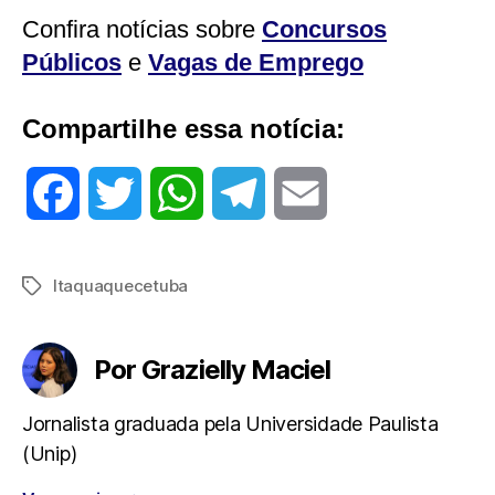
Confira notícias sobre
Concursos
Públicos
e
Vagas de Emprego
Compartilhe essa notícia:
F
T
W
T
E
a
w
h
e
m
Itaquaquecetuba
Tags
c
i
a
l
a
e
t
t
e
i
Por Grazielly Maciel
b
t
s
g
l
Jornalista graduada pela Universidade Paulista
(Unip)
o
e
A
r