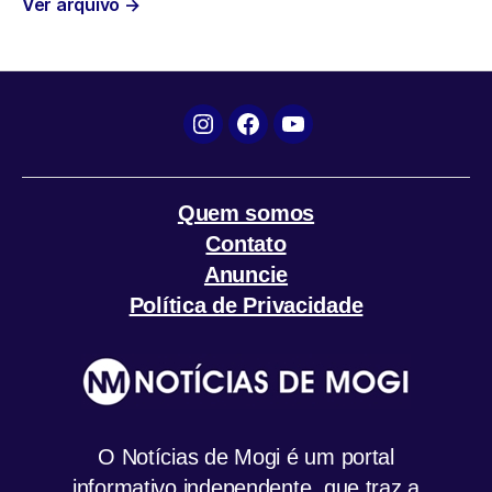
Ver arquivo
→
o
r
p
a
k
p
m
Instagram
Facebook
YouTube
Quem somos
Contato
Anuncie
Política de Privacidade
O Notícias de Mogi é um portal
informativo independente, que traz a