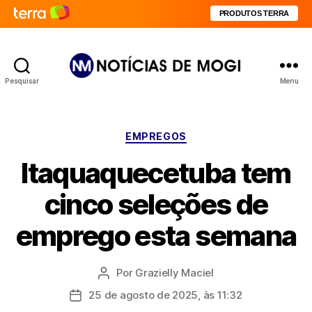
PRODUTOS TERRA
Pesquisar
Menu
Notícias
de
Mogi
Categorias
EMPREGOS
Itaquaquecetuba tem
cinco seleções de
emprego esta semana
Por
Grazielly Maciel
Autor
do
25 de agosto de 2025, às 11:32
Data
post
de