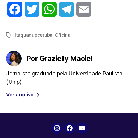
F
T
W
T
E
a
w
h
e
m
Itaquaquecetuba
,
Oficina
Tags
c
i
a
l
a
e
t
t
e
i
Por Grazielly Maciel
b
t
s
g
l
Jornalista graduada pela Universidade Paulista
(Unip)
o
e
A
r
Ver arquivo
→
o
r
p
a
k
p
m
Instagram
Facebook
YouTube