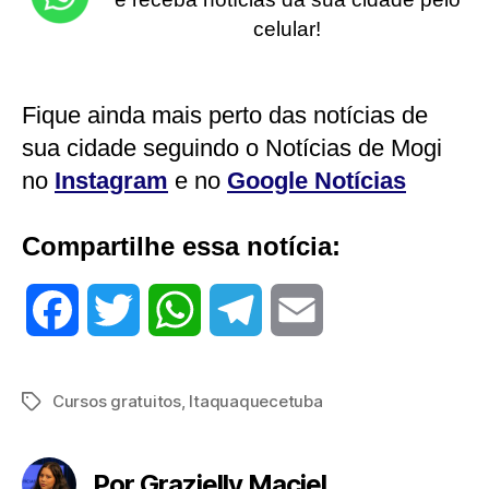
celular!
Fique ainda mais perto das notícias de
sua cidade seguindo o Notícias de Mogi
no
Instagram
e no
Google Notícias
Compartilhe essa notícia:
F
T
W
T
E
a
w
h
e
m
Cursos gratuitos
,
Itaquaquecetuba
Tags
c
i
a
l
a
e
t
t
e
i
Por Grazielly Maciel