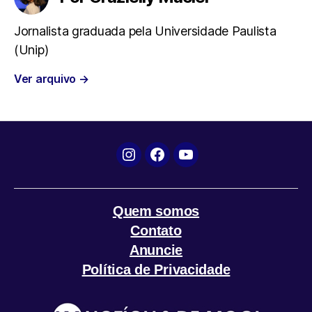
b
t
s
g
l
Jornalista graduada pela Universidade Paulista
(Unip)
o
e
A
r
Ver arquivo
→
o
r
p
a
k
p
m
Instagram
Facebook
YouTube
Quem somos
Contato
Anuncie
Política de Privacidade