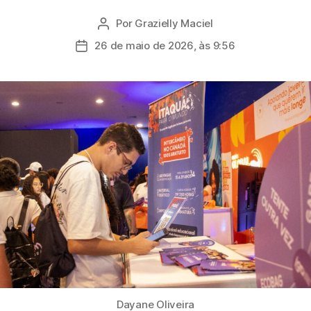
Por
Grazielly Maciel
Autor
do
26 de maio de 2026, às 9:56
Data
post
de
publicação
Dayane Oliveira