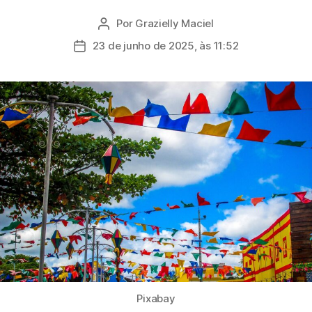
Por
Grazielly Maciel
Autor
do
23 de junho de 2025, às 11:52
Data
post
de
publicação
Pixabay