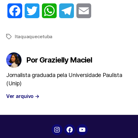
F
T
W
T
E
a
w
h
e
m
Itaquaquecetuba
Tags
c
i
a
l
a
e
t
t
e
i
Por Grazielly Maciel
b
t
s
g
l
Jornalista graduada pela Universidade Paulista
(Unip)
o
e
A
r
Ver arquivo
→
o
r
p
a
k
p
m
Instagram
Facebook
YouTube