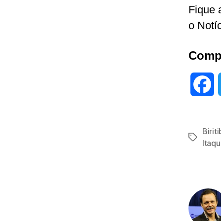
Fique 
o Notí
Compa
F
a
Birit
c
Tags
Itaq
e
b
o