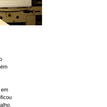
o
bém
o em
ficou
alho.