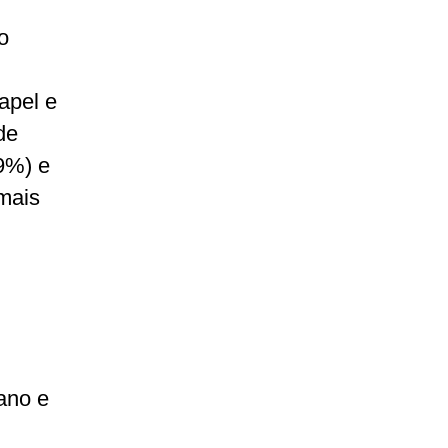
o
apel e
de
89%) e
mais
ano e