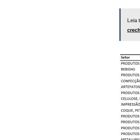
Leia
crech