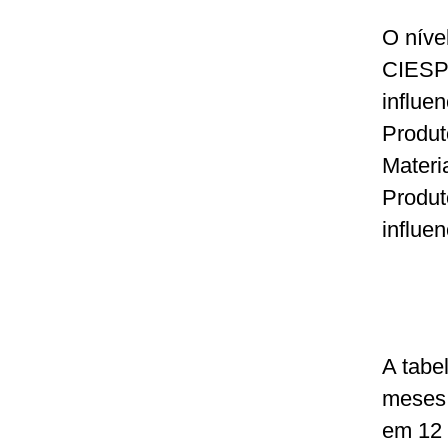
O níve
CIESP 
influe
Produt
Materi
Produt
influen
A tabe
meses 
em 12