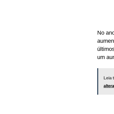
No ano
aument
último
um aum
Leia
alter