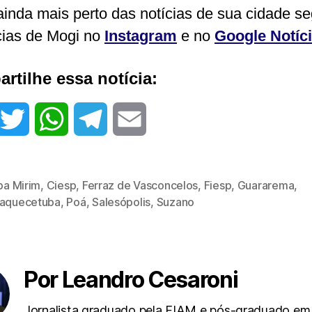
ainda mais perto das notícias de sua cidade s
cias de Mogi no
Instagram
e no
Google Notíc
rtilhe essa notícia:
T
W
T
E
w
h
e
m
iba Mirim
,
Ciesp
,
Ferraz de Vasconcelos
,
Fiesp
,
Guararema
,
i
a
l
a
uaquecetuba
,
Poá
,
Salesópolis
,
Suzano
t
t
e
i
t
s
g
l
Por Leandro Cesaroni
e
A
r
Jornalista graduado pela FIAM e pós-graduado em