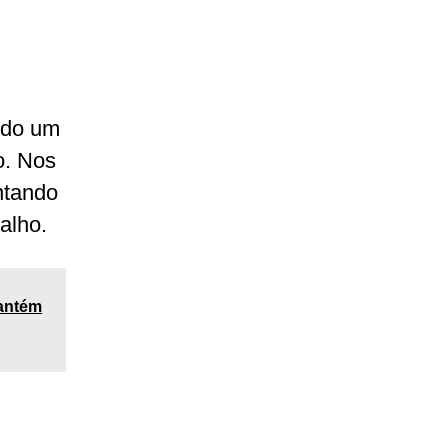
ndo um
o. Nos
ntando
alho.
mantém