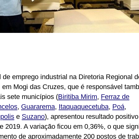
l de emprego industrial na Diretoria Regional d
em Mogi das Cruzes, que é responsável tam
is sete municípios (
Biritiba Mirim
,
Ferraz de
ncelos
,
Guararema
,
Itaquaquecetuba
,
Poá
,
polis
e
Suzano
), apresentou resultado positiv
e 2019. A variação ficou em 0,36%, o que signi
ento de aproximadamente 200 postos de trab