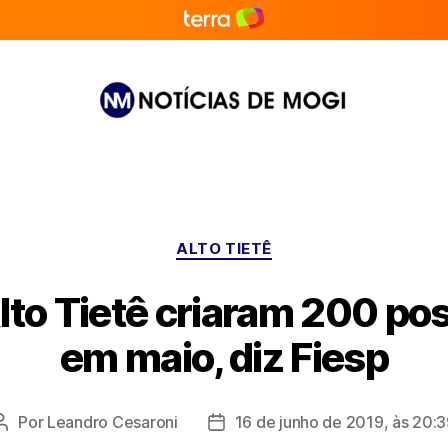
Notícias
de
Mogi
Categorias
ALTO TIETÊ
lto Tietê criaram 200 po
em maio, diz Fiesp
Por
Leandro Cesaroni
16 de junho de 2019, às 20:
Autor
Data
do
de