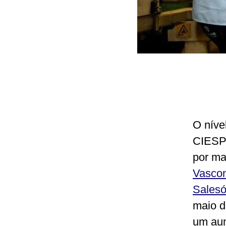
O níve
CIESP 
por ma
Vasco
Salesó
maio d
um aum