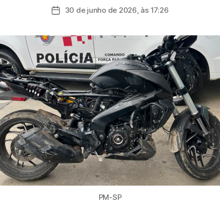
do
30 de junho de 2026, às 17:26
Data
post
de
publicação
PM-SP