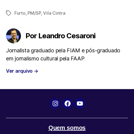
a
w
h
e
m
Furto
,
PM/SP
,
Vila Cintra
Tags
c
i
a
l
a
e
t
t
e
i
Por Leandro Cesaroni
b
t
s
g
l
Jornalista graduado pela FIAM e pós-graduado
em jornalismo cultural pela FAAP
o
e
A
r
Ver arquivo
→
o
r
p
a
k
p
m
Instagram
Facebook
YouTube
Quem somos