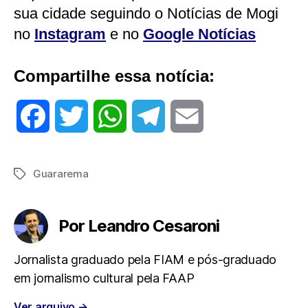
sua cidade seguindo o Notícias de Mogi
no
Instagram
e no
Google Notícias
Compartilhe essa notícia:
F
T
W
T
E
a
w
h
e
m
Guararema
Tags
c
i
a
l
a
e
t
t
e
i
Por Leandro Cesaroni
b
t
s
g
l
Jornalista graduado pela FIAM e pós-graduado
em jornalismo cultural pela FAAP
o
e
A
r
Ver arquivo
→