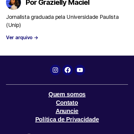
Por Grazielly Maciel
b
t
s
g
l
Jornalista graduada pela Universidade Paulista
(Unip)
o
e
A
r
Ver arquivo
→
o
r
p
a
k
p
m
Instagram
Facebook
YouTube
Quem somos
Contato
Anuncie
Política de Privacidade