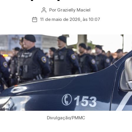
Por
Grazielly Maciel
Autor
do
11 de maio de 2026, às 10:07
Data
post
de
publicação
Divulgação/PMMC