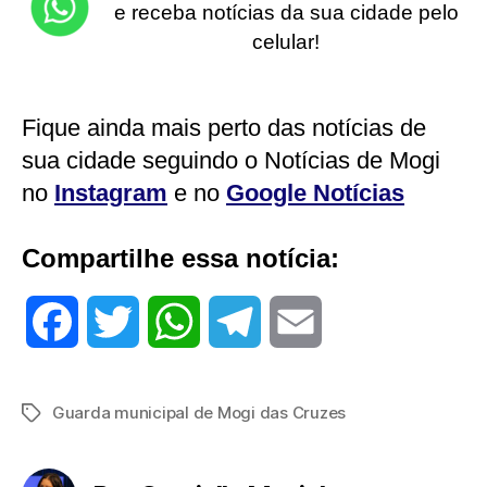
e receba notícias da sua cidade pelo
celular!
Fique ainda mais perto das notícias de
sua cidade seguindo o Notícias de Mogi
no
Instagram
e no
Google Notícias
Compartilhe essa notícia:
F
T
W
T
E
a
w
h
e
m
Guarda municipal de Mogi das Cruzes
Tags
c
i
a
l
a
e
t
t
e
i