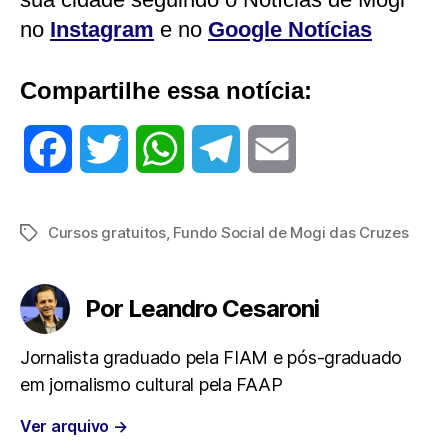
no
Instagram
e no
Google Notícias
Compartilhe essa notícia:
F
T
W
T
E
a
w
h
e
m
Cursos gratuitos
,
Fundo Social de Mogi das Cruzes
Tags
c
i
a
l
a
e
t
t
e
i
Por Leandro Cesaroni
b
t
s
g
l
Jornalista graduado pela FIAM e pós-graduado
em jornalismo cultural pela FAAP
o
e
A
r
Ver arquivo
→
o
r
p
a