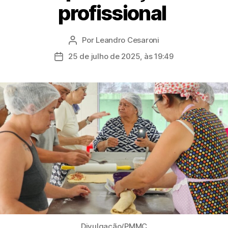
profissional
Por
Leandro Cesaroni
Autor
do
25 de julho de 2025, às 19:49
Data
post
de
publicação
Divulgação/PMMC