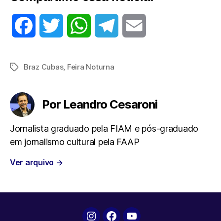
F
T
W
T
E
a
w
h
e
m
Braz Cubas
,
Feira Noturna
Tags
c
i
a
l
a
e
t
t
e
i
Por Leandro Cesaroni
b
t
s
g
l
Jornalista graduado pela FIAM e pós-graduado
em jornalismo cultural pela FAAP
o
e
A
r
Ver arquivo
→
o
r
p
a
k
p
m