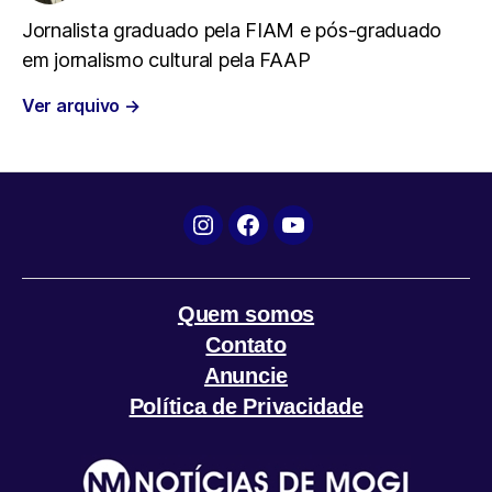
b
t
s
g
l
Jornalista graduado pela FIAM e pós-graduado
em jornalismo cultural pela FAAP
o
e
A
r
Ver arquivo
→
o
r
p
a
k
p
m
Instagram
Facebook
YouTube
Quem somos
Contato
Anuncie
Política de Privacidade