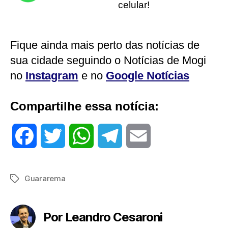
celular!
Fique ainda mais perto das notícias de
sua cidade seguindo o Notícias de Mogi
no
Instagram
e no
Google Notícias
Compartilhe essa notícia:
F
T
W
T
E
a
w
h
e
m
Guararema
Tags
c
i
a
l
a
e
t
t
e
i
Por Leandro Cesaroni