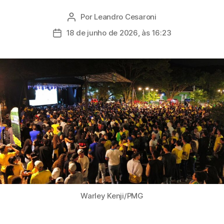
Por
Leandro Cesaroni
Autor
do
18 de junho de 2026, às 16:23
Data
post
de
publicação
Warley Kenji/PMG