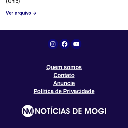
(Unip)
o
e
A
r
Ver arquivo
→
o
r
p
a
k
p
m
Instagram
Facebook
YouTube
Quem somos
Contato
Anuncie
Política de Privacidade