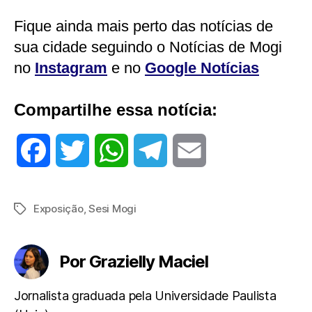
Fique ainda mais perto das notícias de
sua cidade seguindo o Notícias de Mogi
no
Instagram
e no
Google Notícias
Compartilhe essa notícia:
F
T
W
T
E
a
w
h
e
m
Exposição
,
Sesi Mogi
Tags
c
i
a
l
a
e
t
t
e
i
Por Grazielly Maciel
b
t
s
g
l
Jornalista graduada pela Universidade Paulista