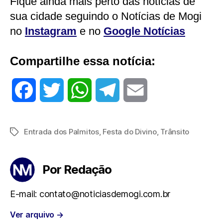
Fique ainda mais perto das notícias de
sua cidade seguindo o Notícias de Mogi
no
Instagram
e no
Google Notícias
Compartilhe essa notícia:
F
T
W
T
E
a
w
h
e
m
Entrada dos Palmitos
,
Festa do Divino
,
Trânsito
Tags
c
i
a
l
a
e
t
t
e
i
Por Redação
b
t
s
g
l
E-mail: contato@noticiasdemogi.com.br
o
e
A
r
Ver arquivo
→