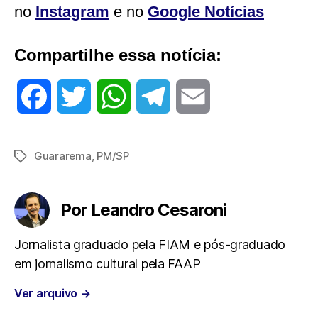
no
Instagram
e no
Google Notícias
Compartilhe essa notícia:
F
T
W
T
E
a
w
h
e
m
Guararema
,
PM/SP
Tags
c
i
a
l
a
e
t
t
e
i
Por Leandro Cesaroni
b
t
s
g
l
Jornalista graduado pela FIAM e pós-graduado
em jornalismo cultural pela FAAP
o
e
A
r
Ver arquivo
→
o
r
p
a