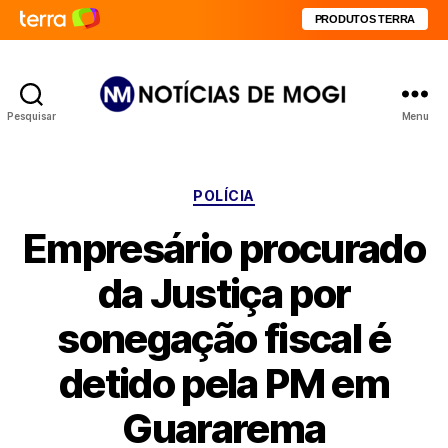
PRODUTOS TERRA
Pesquisar
Menu
Notícias
de
Mogi
Categorias
POLÍCIA
Empresário procurado
da Justiça por
sonegação fiscal é
detido pela PM em
Guararema