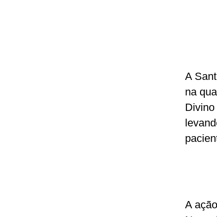
A Sant
na qua
Divino
levand
pacien
A ação