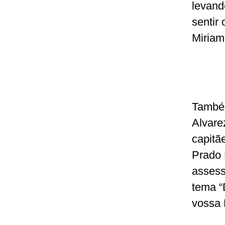
levand
sentir 
Miriam
Também
Alvare
capitã
Prado 
assess
tema “
vossa 