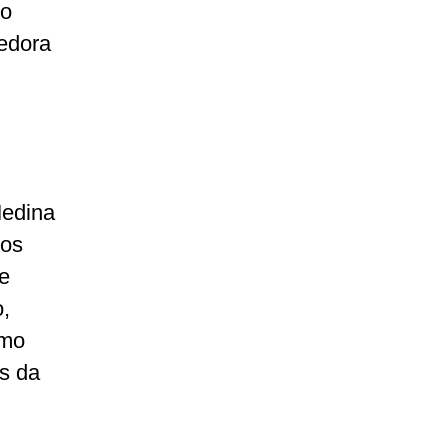
do
vedora
Medina
 os
e
,
omo
os da