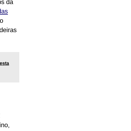
os da
das
po
deiras
esta
!
ino,