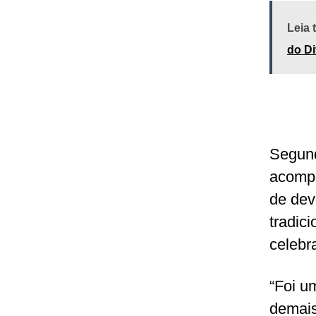
Leia
do Di
Segund
acomp
de dev
tradic
celebr
“Foi u
demais