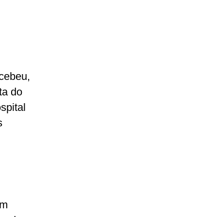
cebeu,
ta do
spital
s
am