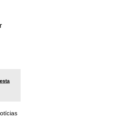
r
esta
otícias