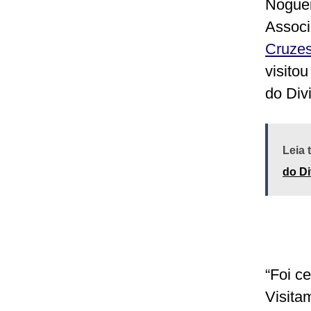
Nogueir
Associ
Cruze
visito
do Div
Leia
do Di
“Foi c
Visita