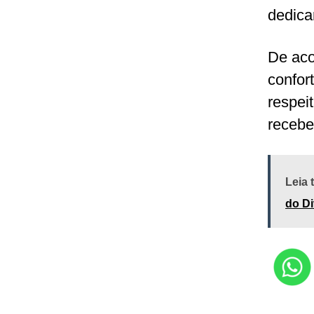
dedica
De aco
confor
respei
receber
Leia
do Di