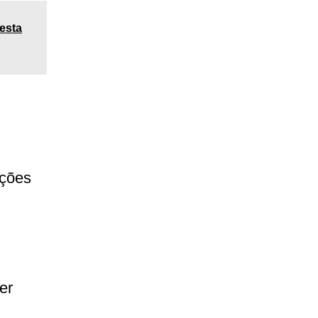
esta
ções
er