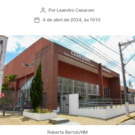
Por
Leandro Cesaroni
Autor
do
4 de abril de 2024, às 19:10
Data
post
de
publicação
Roberta Bertoli/NM