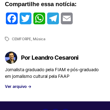
Compartilhe essa notícia:
F
T
W
T
E
a
w
h
e
m
CEMFORPE
,
Música
Tags
c
i
a
l
a
e
t
t
e
i
Por Leandro Cesaroni
b
t
s
g
l
Jornalista graduado pela FIAM e pós-graduado
em jornalismo cultural pela FAAP
o
e
A
r
Ver arquivo
→
o
r
p
a
k
p
m