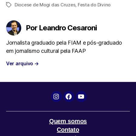
Diocese de Mogi das Cruzes
,
Festa do Divino
Tags
c
i
a
l
a
e
t
t
e
i
Por Leandro Cesaroni
b
t
s
g
l
Jornalista graduado pela FIAM e pós-graduado
em jornalismo cultural pela FAAP
o
e
A
r
Ver arquivo
→
o
r
p
a
k
p
m
Instagram
Facebook
YouTube
Quem somos
Contato