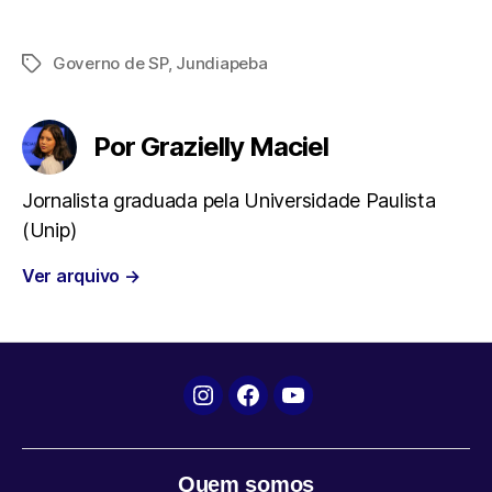
a
w
h
e
m
Governo de SP
,
Jundiapeba
Tags
c
i
a
l
a
e
t
t
e
i
Por Grazielly Maciel
b
t
s
g
l
Jornalista graduada pela Universidade Paulista
(Unip)
o
e
A
r
Ver arquivo
→
o
r
p
a
k
p
m
Instagram
Facebook
YouTube
Quem somos