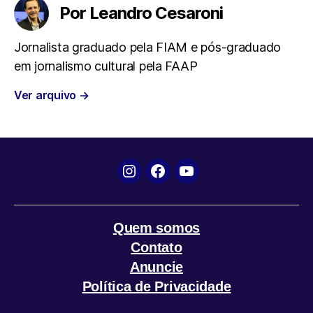
e
t
t
e
i
Por Leandro Cesaroni
b
t
s
g
l
Jornalista graduado pela FIAM e pós-graduado
em jornalismo cultural pela FAAP
o
e
A
r
Ver arquivo
→
o
r
p
a
k
p
m
Instagram
Facebook
YouTube
Quem somos
Contato
Anuncie
Política de Privacidade