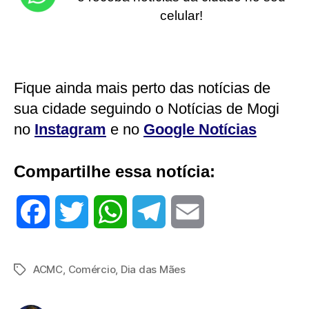
celular!
Fique ainda mais perto das notícias de
sua cidade seguindo o Notícias de Mogi
no
Instagram
e no
Google Notícias
Compartilhe essa notícia:
F
T
W
T
E
a
w
h
e
m
ACMC
,
Comércio
,
Dia das Mães
Tags
c
i
a
l
a