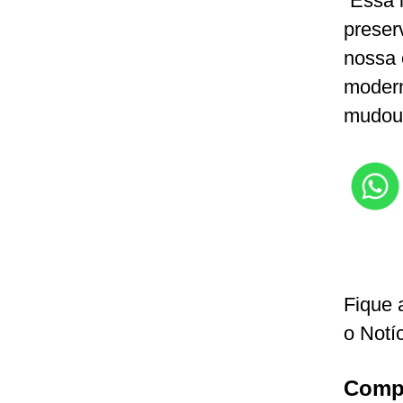
“Essa 
preser
nossa 
modern
mudou 
Fique 
o Notí
Compa