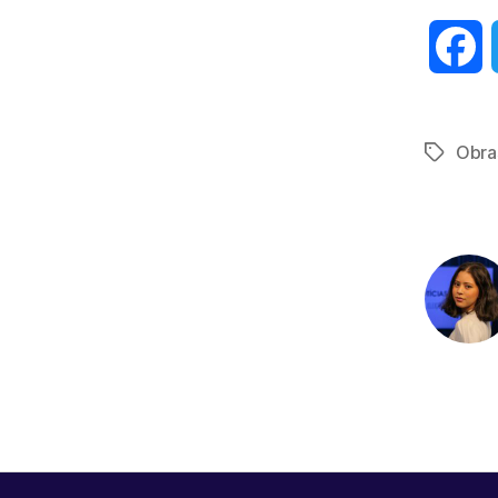
F
a
Obra
Tags
c
e
b
o
o
k