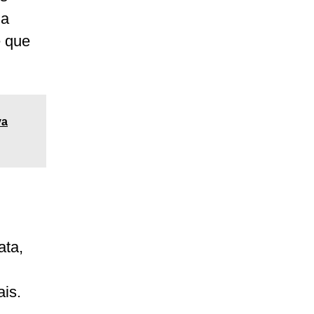
da
e que
va
ata,
is.