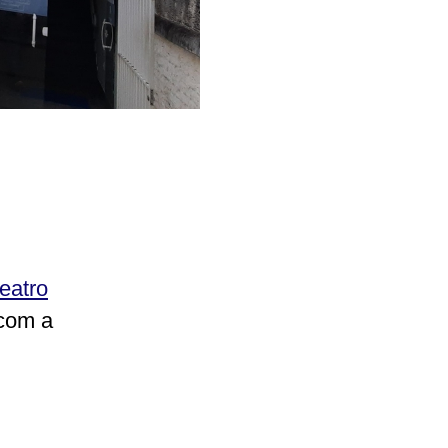
eatro
 com a