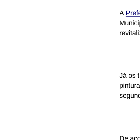
A
Pref
Municip
revital
Já os 
pintur
segund
De aco