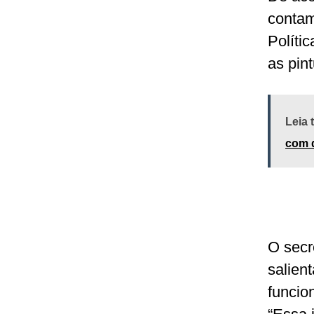
contam
Políti
as pin
Leia
com 
O secr
salient
funcio