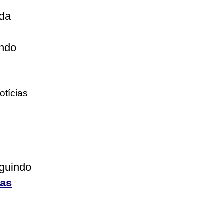
 da
ando
otícias
eguindo
ias