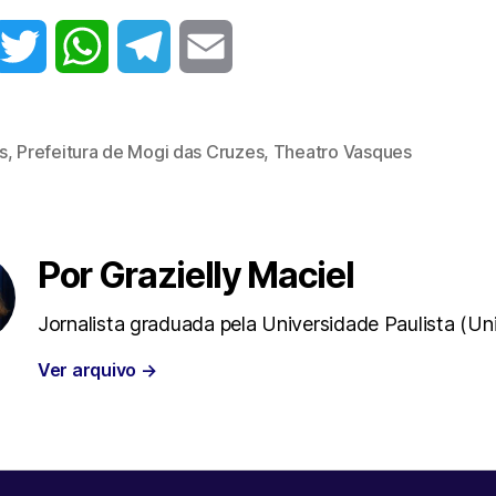
T
W
T
E
w
h
e
m
s
,
Prefeitura de Mogi das Cruzes
,
Theatro Vasques
i
a
l
a
t
t
e
i
t
s
g
l
Por Grazielly Maciel
e
A
r
Jornalista graduada pela Universidade Paulista (Un
r
p
a
Ver arquivo
→
p
m