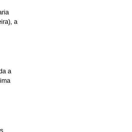
aria
ira), a
da a
xima
os