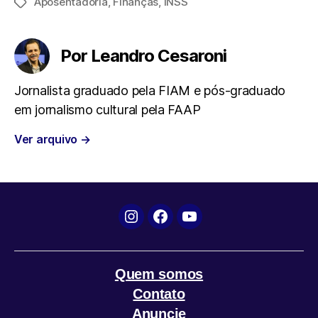
Aposentadoria
,
Finanças
,
INSS
Tags
c
i
a
l
a
e
t
t
e
i
Por Leandro Cesaroni
b
t
s
g
l
Jornalista graduado pela FIAM e pós-graduado
em jornalismo cultural pela FAAP
o
e
A
r
Ver arquivo
→
o
r
p
a
k
p
m
Instagram
Facebook
YouTube
Quem somos
Contato
Anuncie