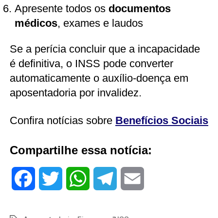
Apresente todos os
documentos
médicos
, exames e laudos
Se a perícia concluir que a incapacidade
é definitiva, o INSS pode converter
automaticamente o auxílio-doença em
aposentadoria por invalidez.
Confira notícias sobre
Benefícios Sociais
Compartilhe essa notícia:
F
T
W
T
E
a
w
h
e
m