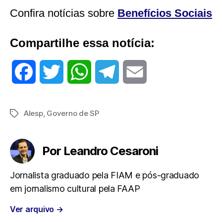
Confira notícias sobre
Benefícios Sociais
Compartilhe essa notícia:
F
T
W
T
E
a
w
h
e
m
Alesp
,
Governo de SP
Tags
c
i
a
l
a
e
t
t
e
i
Por Leandro Cesaroni
b
t
s
g
l
Jornalista graduado pela FIAM e pós-graduado
em jornalismo cultural pela FAAP
o
e
A
r
Ver arquivo
→
o
r
p
a