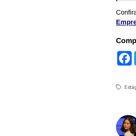
Confir
Empr
Compa
F
a
Está
Tags
c
e
b
o