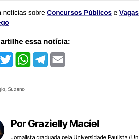
a notícias sobre
Concursos Públicos
e
Vagas
ego
rtilhe essa notícia:
T
W
T
E
w
h
e
m
gio
,
Suzano
i
a
l
a
t
t
e
i
t
s
g
l
Por Grazielly Maciel
e
A
r
Jornalista graduada pela Universidade Paulista (Un