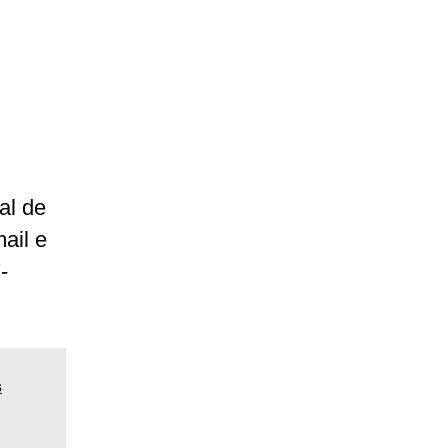
al de
mail e
-
s