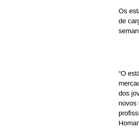
Os est
de car
semana
“O est
mercad
dos jo
novos 
profis
Homan