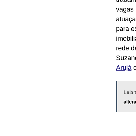
vagas 
atuaç
para e
imobil
rede d
Suzan
Arujá
Leia
alter