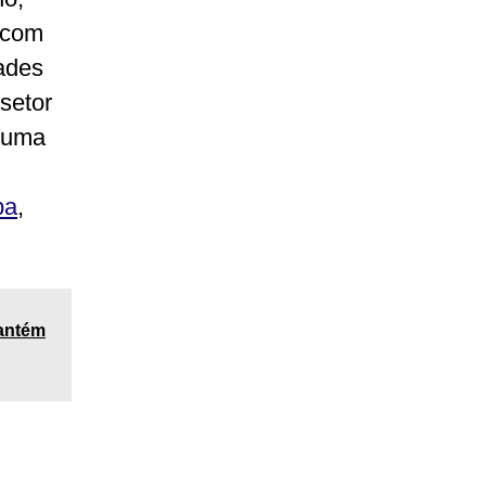
 com
ades
setor
m uma
ba
,
mantém