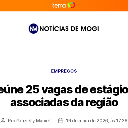
Notícias
de
Mogi
Categorias
EMPREGOS
eúne 25 vagas de estági
associadas da região
Por
Grazielly Maciel
19 de maio de 2026, às 17:36
Autor
Data
do
de