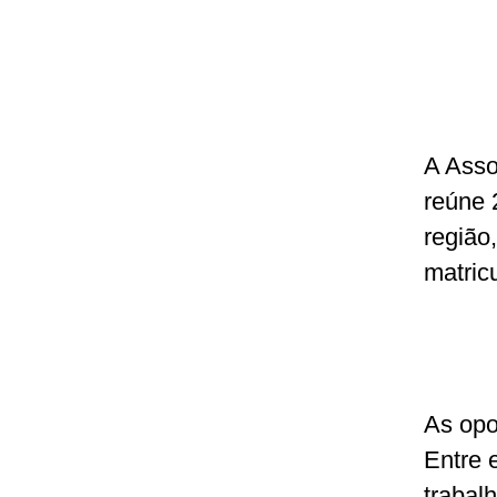
A Asso
reúne 
região
matric
As opo
Entre 
trabal