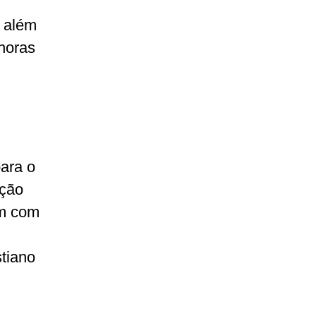
, além
 horas
para o
ação
am com
stiano