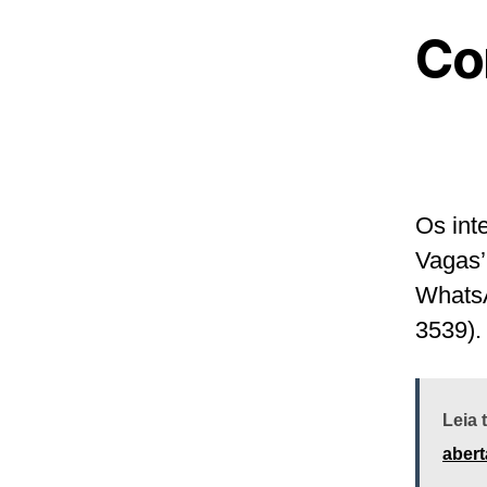
Co
Os int
Vagas’
Whats
3539).
Leia
abert